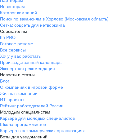
Партнерам
Инвесторам
ул. Янковского, д. 169, 7 этаж,
Каталог компаний
706 каб.
Поиск по вакансиям в Хорлово (Московская область)
+7 861 205-55-57
Сетка: соцсеть для нетворкинга
pr@krd.hh.ru
Соискателям
hh PRO
Готовое резюме
Владивосток
Все сервисы
пер. Ланинский д. 4, офис 3.4
Хочу у вас работать
Производственный календарь
+7 423 202-33-28
Экспертная рекомендация
pr@dv.hh.ru
Новости и статьи
Блог
Новосибирск
О компаниях в игровой форме
Жизнь в компании
ул. Большевистская, д. 35,
ИТ-проекты
помещение 21
Рейтинг работодателей России
+7 383 207-94-64
Молодым специалистам
Карьера для молодых специалистов
pr@nsk.hh.ru
Школа программистов
Карьера в некоммерческих организациях
Минск
Боты для уведомлений