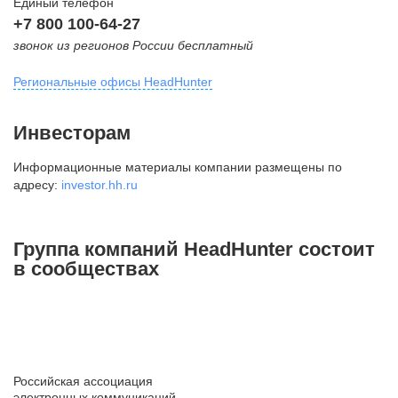
Единый телефон
+7 800 100-64-27
звонок из регионов России бесплатный
Региональные офисы HeadHunter
Москва
Инвесторам
внутригородская территория
Информационные материалы компании размещены по
Муниципальный округ Тверской,
адресу:
investor.hh.ru
2-я Брестская ул., д. 48,
помещение 25
+7 495 974-64-27
Группа компаний HeadHunter состоит
+7 495 980-64-27
в сообществах
+7 495 134-92-24
press@hh.ru
Санкт-Петербург
ул. Жуковского, д. 19, особняк
Российская ассоциация
Юргенса, 4 этаж
электронных коммуникаций