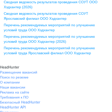
Сводная ведомость результатов проведения СОУТ ООО
ул. Комиссаржевской, д. 10,
Хэдхантер (2026)
офис 1212
Сводная ведомость результатов проведения СОУТ
+7 473 280-05-05
Ярославский филиал ООО Хэдхантер
pr@vrn.hh.ru
Перечень рекомендуемых мероприятий по улучшению
условий труда ООО Хэдхантер
Казань
Перечень рекомендуемых мероприятий по улучшению
ул. Спартаковская, д. 2А, этаж 3,
условий труда ООО Хэдхантер (2026)
помещение 15
Перечень рекомендуемых мероприятий по улучшению
условий труда Ярославский филиал ООО Хэдхантер
+7 843 212-12-50
pr@kzn.hh.ru
HeadHunter
Размещение вакансий
Екатеринбург
Поиск по резюме
ул. Боевых Дружин, стр. 20,
О компании
5 этаж, офис 505, 521
Наши вакансии
Реклама на сайте
+7 343 226-79-99
Требования к ПО
pr@ural.hh.ru
Безопасный HeadHunter
HeadHunter API
Краснодар