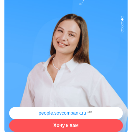
18+
people.sovcombank.ru
Хочу к вам