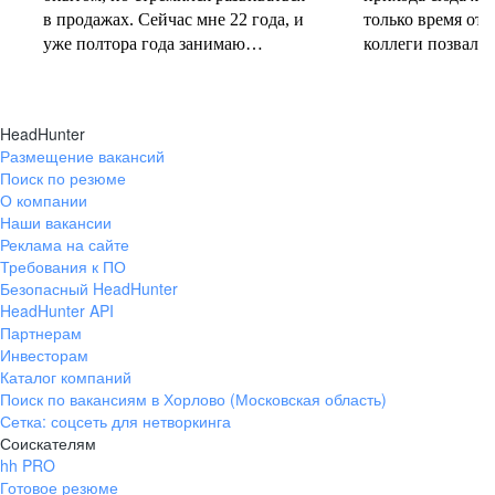
в продажах. Сейчас мне 22 года, и
только время от 
уже полтора года занимаю
коллеги позвали 
должность руководителя.
совместную проб
Постоянно учусь у более опытных
понеслась! В 202
коллег и получаю высшее
свои первые 10 
HeadHunter
образование. Молодежь сегодня
полумарафоне, с
Размещение вакансий
задаёт тренды и меняет рынок
участвую в массо
Поиск по резюме
труда, и горжусь тем, что являюсь
тёплое время год
О компании
частью этого процесса.
участвую в гоно
Наши вакансии
коньковым ходо
Реклама на сайте
секцию беговых 
Требования к ПО
Безопасный HeadHunter
коллегами. Спор
HeadHunter API
не только поддер
Партнерам
форме, но и сни
Инвесторам
после рабочих бу
Каталог компаний
Поиск по вакансиям в Хорлово (Московская область)
Сетка: соцсеть для нетворкинга
Соискателям
hh PRO
Готовое резюме