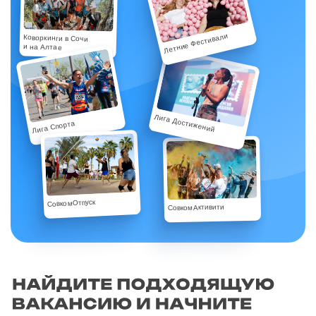
Летние Фестивали
Коворкинги в Сочи
и на Алтае
Лига Достижений
Лига Спорта
СовкомОтпуск
СовкомАктивити