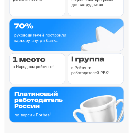
для сотрудников
руководителей построили
карьеру внутри банка
3
в Народном рейтинге
в Рейтинге
5
работодателей РБК
4
по версии Forbes