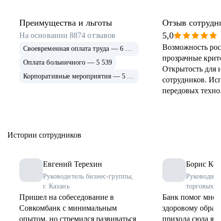
Преимущества и льготы
Отзыв сотрудн
5,0
На основании
8874
отзывов
Возможность рос
Своевременная оплата труда — 6 915
прозрачные крит
Оплата больничного — 5 539
Открытость для 
Корпоративные мероприятия — 5 339
сотрудников. Ис
передовых техно
применение и ра
инструментов. 
соцпрограммы дл
Истории сотрудников
Евгений Терехин
Борис Коз
Руководитель бизнес-группы,
Руководите
г. Казань
торговых о
Пришел на собеседование в
Банк помог мне 
Совкомбанк с минимальным
здоровому образу
опытом, но стремился развиваться
прихода сюда я 